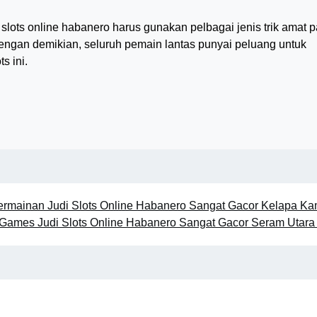
lots online habanero harus gunakan pelbagai jenis trik amat p
Dengan demikian, seluruh pemain lantas punyai peluang untuk
s ini.
ainan Judi Slots Online Habanero Sangat Gacor Kelapa Ka
es Judi Slots Online Habanero Sangat Gacor Seram Utara 