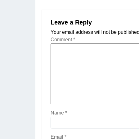
Leave a Reply
Your email address will not be published
Comment
*
Name
*
Email
*