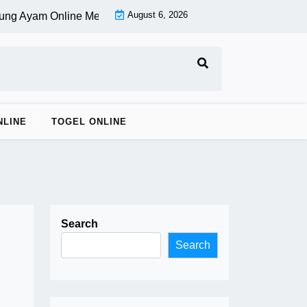
August 6, 2026
yam Online Mengenal Istilah Penting dalam Platform Digital 
NLINE
TOGEL ONLINE
Search
Search