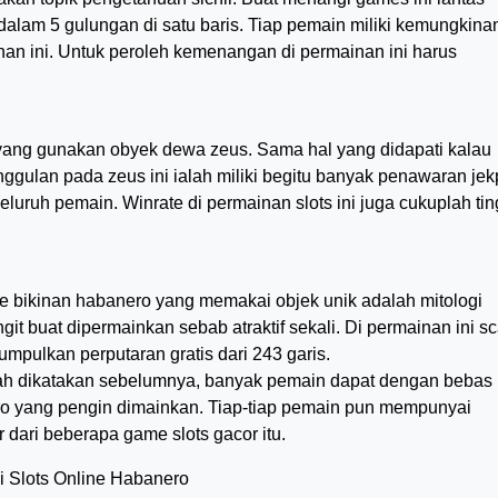
dalam 5 gulungan di satu baris. Tiap pemain miliki kemungkina
an ini. Untuk peroleh kemenangan di permainan ini harus
 yang gunakan obyek dewa zeus. Sama hal yang didapati kalau
ggulan pada zeus ini ialah miliki begitu banyak penawaran jek
uruh pemain. Winrate di permainan slots ini juga cukuplah tin
ine bikinan habanero yang memakai objek unik adalah mitologi
it buat dipermainkan sebab atraktif sekali. Di permainan ini sc
pulkan perputaran gratis dari 243 garis.
elah dikatakan sebelumnya, banyak pemain dapat dengan bebas
 yang pengin dimainkan. Tiap-tiap pemain pun mempunyai
dari beberapa game slots gacor itu.
 Slots Online Habanero