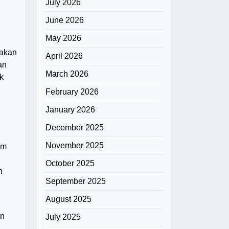
July 2026
June 2026
May 2026
nakan
April 2026
an
March 2026
k
February 2026
January 2026
December 2025
November 2025
um
October 2025
h
September 2025
August 2025
an
July 2025