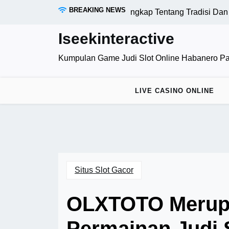
Skip
BREAKING NEWS
bung Ayam Online Informasi Lengkap Tentang Tradisi Dan Te
to
content
Iseekinteractive
Kumpulan Game Judi Slot Online Habanero Pa
LIVE CASINO ONLINE
Situs Slot Gacor
OLXTOTO Merup
Permainan Judi 