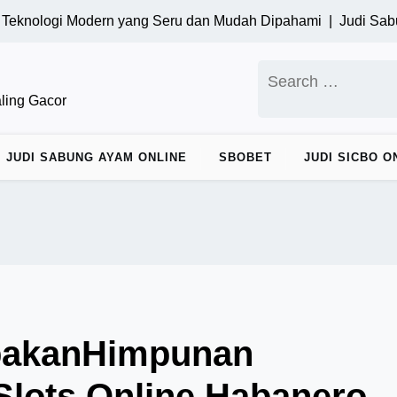
knologi Modern yang Seru dan Mudah Dipahami |
Judi Sabung A
Search
for:
ling Gacor
JUDI SABUNG AYAM ONLINE
SBOBET
JUDI SICBO O
akanHimpunan
Slots Online Habanero